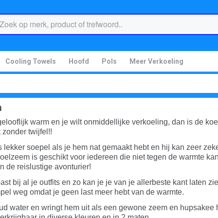
Cooling Towels
Hoofd
Pols
Meer Verkoeling
m
elooflijk warm en je wilt onmiddellijke verkoeling, dan is de ko
zonder twijfel!!
 lekker soepel als je hem nat gemaakt hebt en hij kan zeer zeke
koelzeem is geschikt voor iedereen die niet tegen de warmte kan
 de reislustige avonturier!
t bij al je outfits en zo kan je je van je allerbeste kant laten 
pel weg omdat je geen last meer hebt van de warmte.
oud water en wringt hem uit als een gewone zeem en hupsakee hi
 verkrijgbaar in diverse kleuren en in 2 maten.