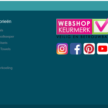
orieën
als
oolkeeper
lsets
 Towels
rkoeling