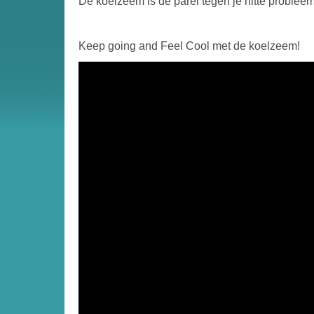
De koelzeem is de parel tegen je hitte probleem
Keep going and Feel Cool met de koelzeem!