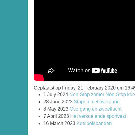
Geplaatst op Friday, 21 February 2020 om 16:4
1 July 2024
Non-Stop zomer Non-Stop koel
28 June 2023
Slapen met overgang
8 May 2023
Overgang en zweetlucht
7 April 2023
Het verkoelende sportvest
16 March 2023
Koelpolsbanden