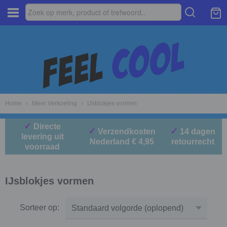
Home
›
Meer Verkoeling
›
IJsblokjes vormen
✓
Directe
✓
✓
Verzendkosten
14 dagen
levering uit
Nederland € 4,95
retourrecht
voorraad
IJsblokjes vormen
Sorteer op: