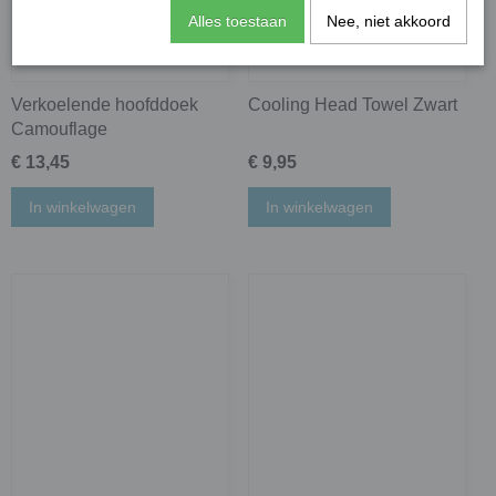
Alles toestaan
Nee, niet akkoord
Verkoelende hoofddoek
Cooling Head Towel Zwart
Camouflage
€ 13,45
€ 9,95
In winkelwagen
In winkelwagen