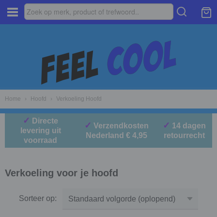
Home
›
Hoofd
›
Verkoeling Hoofd
✓
Directe
✓
✓
Verzendkosten
14 dagen
levering uit
Nederland € 4,95
retourrecht
voorraad
Verkoeling voor je hoofd
Sorteer op: