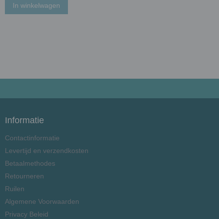
In winkelwagen
Informatie
Contactinformatie
Levertijd en verzendkosten
Betaalmethodes
Retourneren
Ruilen
Algemene Voorwaarden
Privacy Beleid