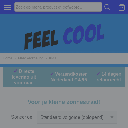
Home
›
Meer Verkoeling
›
Kids
✓
Directe
✓
✓
Verzendkosten
14 dagen
levering uit
Nederland € 4,95
retourrecht
voorraad
Voor je kleine zonnestraal!
Sorteer op: