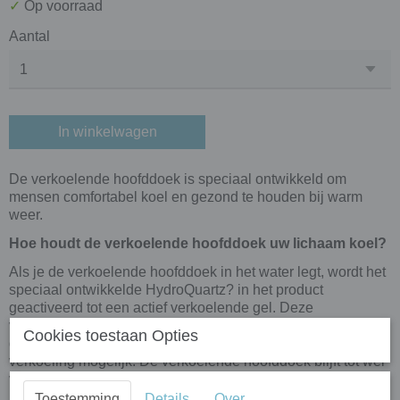
✓
Op voorraad
Aantal
In winkelwagen
De verkoelende hoofddoek is speciaal ontwikkeld om
mensen comfortabel koel en gezond te houden bij warm
weer.
Hoe houdt de verkoelende hoofddoek uw lichaam koel?
Als je de verkoelende hoofddoek in het water legt, wordt het
speciaal ontwikkelde HydroQuartz? in het product
geactiveerd tot een actief verkoelende gel. Deze
verkoelende gel absorbeert je lichaamswarmte en stoot
Cookies toestaan Opties
deze af door verdamping. Zo is directe en continue
verkoeling mogelijk. De verkoelende hoofddoek blijft tot wel
vijf dagen koel!
Toestemming
Details
Over