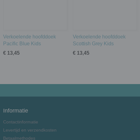
Verkoelende hoofddoek
Verkoelende hoofddoek
Pacific Blue Kids
Scottish Grey Kids
€ 13,45
€ 13,45
Informatie
Contactinformatie
Levertijd en verzendkosten
Betaalmethodes