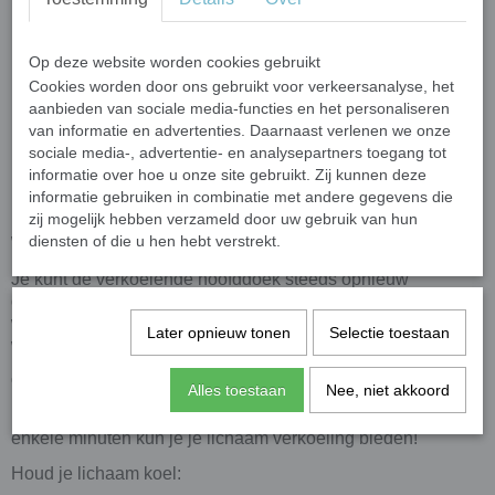
Op deze website worden cookies gebruikt
Cookies worden door ons gebruikt voor verkeersanalyse, het
aanbieden van sociale media-functies en het personaliseren
van informatie en advertenties. Daarnaast verlenen we onze
sociale media-, advertentie- en analysepartners toegang tot
informatie over hoe u onze site gebruikt. Zij kunnen deze
informatie gebruiken in combinatie met andere gegevens die
zij mogelijk hebben verzameld door uw gebruik van hun
diensten of die u hen hebt verstrekt.
Wasbaar en herbruikbaar
Je kunt de verkoelende hoofddoek steeds opnieuw
gebruiken. Een handwas met een mild wasmiddel in koud of
warm water zorgt ervoor dat jouw verkoelende hoofddoek
Later opnieuw tonen
Selectie toestaan
weer zo goed als nieuw is!
Geen vriezer of koelkast nodig
Alles toestaan
Nee, niet akkoord
Leg je verkoelende hoofddoek in koud water en binnen
enkele minuten kun je je lichaam verkoeling bieden!
Houd je lichaam koel: