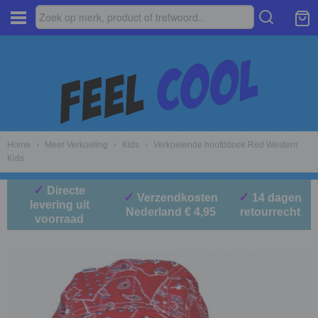
Home
›
Meer Verkoeling
›
Kids
›
Verkoelende hoofddoek Red Western
Kids
✓
Directe
✓
✓
Verzendkosten
14 dagen
levering uit
Nederland € 4,95
retourrecht
voorraad