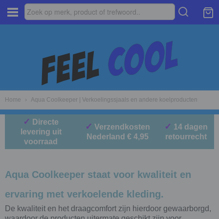
Home
›
Aqua Coolkeeper | Verkoelingssjaals en andere koelproducten
✓
Directe
✓
✓
Verzendkosten
14 dagen
levering uit
Nederland € 4,95
retourrecht
voorraad
Aqua Coolkeeper staat voor kwaliteit en
ervaring met verkoelende kleding.
De kwaliteit en het draagcomfort zijn hierdoor gewaarborgd,
waardoor de producten uitermate geschikt zijn voor