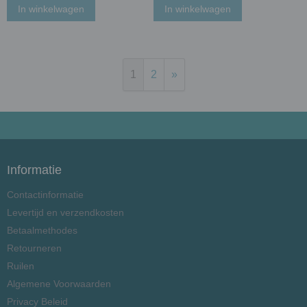
In winkelwagen
In winkelwagen
1
2
»
Informatie
Contactinformatie
Levertijd en verzendkosten
Betaalmethodes
Retourneren
Ruilen
Algemene Voorwaarden
Privacy Beleid