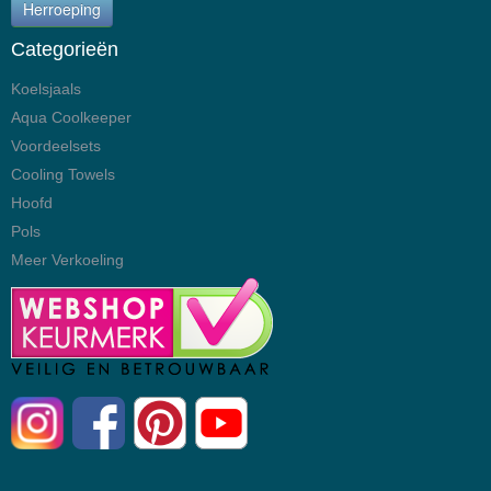
Herroeping
Categorieën
Koelsjaals
Aqua Coolkeeper
Voordeelsets
Cooling Towels
Hoofd
Pols
Meer Verkoeling