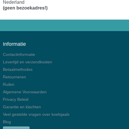
Nederland
(geen bezoekadres!)
Informatie
Contactinformatie
Levertijd en verzendkosten
Betaalmethodes
Retourneren
Ruilen
Algemene Voorwaarden
Privacy Beleid
Garantie en klachten
Veel gestelde vragen over koelsjaals
Blog