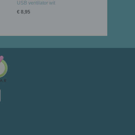
USB ventilator wit
€ 8,95