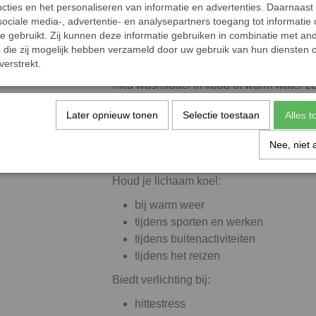
cties en het personaliseren van informatie en advertenties. Daarnaast
ociale media-, advertentie- en analysepartners toegang tot informatie
te gebruikt. Zij kunnen deze informatie gebruiken in combinatie met an
Wasbaar en herbruikbaar
die zij mogelijk hebben verzameld door uw gebruik van hun diensten o
verstrekt.
Je kunt de verkoelende hoofddoek stee
mild wasmiddel in koud of warm water z
weer zo goed als nieuw is!
Later opnieuw tonen
Selectie toestaan
Alles 
Geen vriezer of koelkast nodig
Leg je verkoelende hoofddoek in koud wa
Nee, niet 
lichaam verkoeling bieden!
Houd je lichaam koel:
bij warm weer
tijdens sporten en werken
tijdens buitenactiviteiten
tijdens het reizen
Biedt verlichting bij:
hittestress