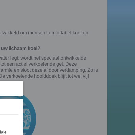
ntwikkeld om mensen comfortabel koel en
 uw lichaam koel?
ater legt, wordt het speciaal ontwikkelde
tot een actief verkoelende gel. Deze
armte en stoot deze af door verdamping. Zo is
e verkoelende hoofddoek blijft tot wel vijf
iale