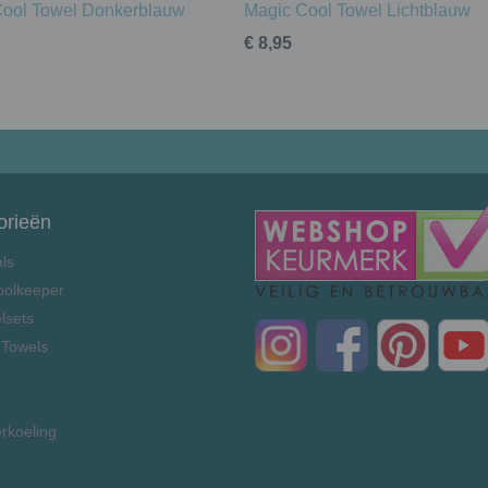
Cool Towel Donkerblauw
Magic Cool Towel Lichtblauw
€ 8,95
orieën
als
oolkeeper
lsets
 Towels
rkoeling