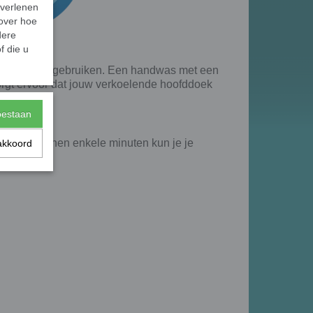
 verlenen
 over hoe
dere
f die u
ds opnieuw gebruiken. Een handwas met een
orgt ervoor dat jouw verkoelende hoofddoek
toestaan
ter en binnen enkele minuten kun je je
akkoord