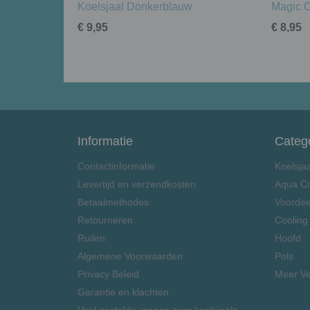
Koelsjaal Donkerblauw
Magic 
€ 9,95
€ 8,95
Informatie
Categ
Contactinformatie
Koelsja
Levertijd en verzendkosten
Aqua C
Betaalmethodes
Voordee
Retourneren
Cooling
Ruilen
Hoofd
Algemene Voorwaarden
Pols
Privacy Beleid
Meer Ve
Garantie en klachten