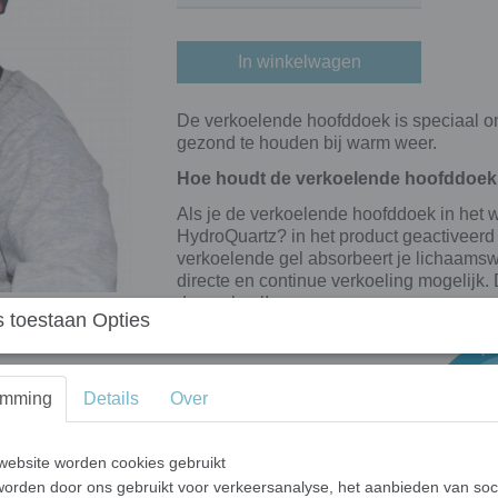
In winkelwagen
De verkoelende hoofddoek is speciaal o
gezond te houden bij warm weer.
Hoe houdt de verkoelende hoofddoek
Als je de verkoelende hoofddoek in het w
HydroQuartz? in het product geactiveerd 
verkoelende gel absorbeert je lichaamsw
directe en continue verkoeling mogelijk. D
dagen koel!
 toestaan Opties
emming
Details
Over
ebsite worden cookies gebruikt
orden door ons gebruikt voor verkeersanalyse, het aanbieden van soc