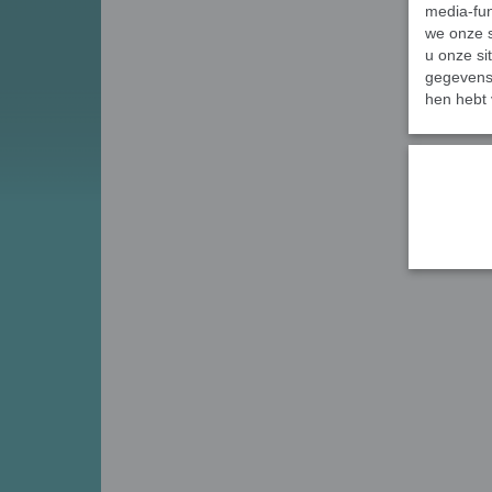
media-fun
we onze s
u onze si
gegevens 
hen hebt 