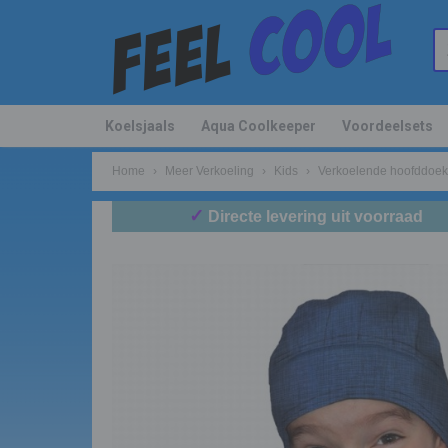
Koelsjaals
Aqua Coolkeeper
Voordeelsets
Home
›
Meer Verkoeling
›
Kids
›
Verkoelende hoofddoek 
✓
Directe levering uit voorraad