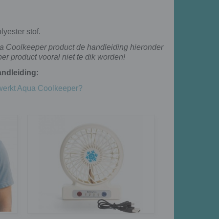
yester stof.
ua Coolkeeper product de handleiding hieronder
r product vooral niet te dik worden!
ndleiding:
werkt Aqua Coolkeeper?