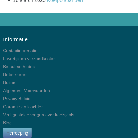
16 March 2023
Koelpolsbanden
Informatie
Contactinformatie
Levertijd en verzendkosten
Betaalmethodes
Retourneren
Ruilen
Algemene Voorwaarden
Privacy Beleid
Garantie en klachten
Veel gestelde vragen over koelsjaals
Blog
Herroeping