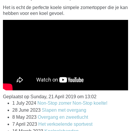
Het is echt de perfecte koele simpele zomertopper die je kan
hebben voor een koel gevoel.
Geplaatst op Sunday, 21 April 2019 om 13:02
1 July 2024
Non-Stop zomer Non-Stop koelte!
28 June 2023
Slapen met overgang
8 May 2023
Overgang en zweetlucht
7 April 2023
Het verkoelende sportvest