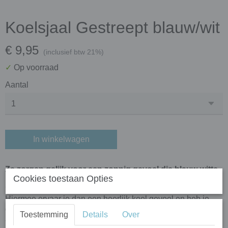
Koelsjaal Gestreept blauw/wit
€ 9,95
(inclusief btw 21%)
✓
Op voorraad
Aantal
In winkelwagen
Ze zorgen gelijk voor een zonnig gevoel die blauw-witte
Cookies toestaan Opties
streepjes in de koelsjaal!
Hiermee ervaar je dan een heerlijk koel gevoel en heb je
geen last meer van die nare zweetdruppels die van je hoofd
Toestemming
Details
Over
afdruipen.