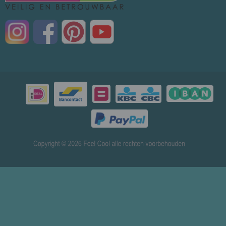
© 2026 www.mensenverkoeling.nl - Powered by
Shoppagina.nl