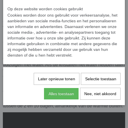
Koelsjaal Gestreept blauw/wit is een snelle maar fijne
Op deze website worden cookies gebruikt
manier om je lichaam te laten afkoelen. De volgezogen
Cookies worden door ons gebruikt voor verkeersanalyse, het
kristallen in de sjaal zorgen er namelijk voor dat je bloed in
aanbieden van sociale media-functies en het personaliseren
de hals wordt gekoeld en verder door je lichaam zal stromen
van informatie en advertenties. Daarnaast verlenen we onze
wat er weer voor zorgt dat je lichaam verder afkoelt.
sociale media-, advertentie- en analysepartners toegang tot
De koelkristallen in de koelsjaal hebben namelijk de
informatie over hoe u onze site gebruikt. Zij kunnen deze
eigenschap zich vol te kunnen zuigen met water tot wel 200
informatie gebruiken in combinatie met andere gegevens die
keer hun begingrootte. Activeren kan keer op keer en is
zij mogelijk hebben verzameld door uw gebruik van hun
simpel, de koelsjaal wordt ondergedompeld in koud water
diensten of die u hen hebt verstrekt.
voor een paar minuten en de koelkristallen zullen zich
volzuigen met water. Als de kristallen het water hebben laten
verdampen kun je hem gewoon weer in koud water
onderdompelen om hem opnieuw op te laden.
Later opnieuw tonen
Selectie toestaan
Eventueel kun je je geladen koelsjaal even in de koelkast
doen voor wat extra verkoeling.
Alles toestaan
Nee, niet akkoord
Een koelsjaal behoudt zijn verkoelende eigenschappen
tussen de 2 en 10 dagen, afhankelijk van de warmte buiten.