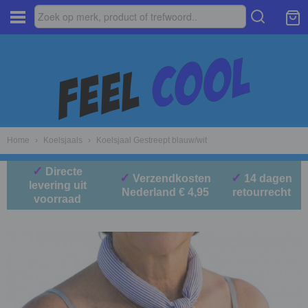
Home
›
Koelsjaals
›
Koelsjaal Gestreept blauw/wit
✓
Directe
✓
✓
Verzendkosten
14 dagen
levering uit
Nederland € 4,95
retourrecht
voorraad