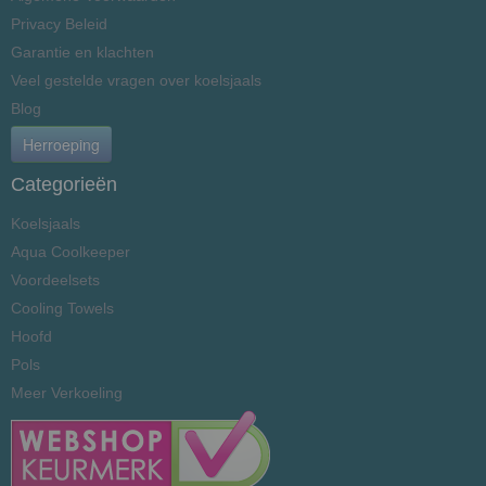
Privacy Beleid
Garantie en klachten
Veel gestelde vragen over koelsjaals
Blog
Herroeping
Categorieën
Koelsjaals
Aqua Coolkeeper
Voordeelsets
Cooling Towels
Hoofd
Pols
Meer Verkoeling