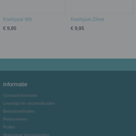
Koelsjaal Wit
Koelsjaal Zilver
€ 9,95
€ 9,95
Informatie
Contactinformatie
Levertijd en verzendkosten
Betaalmethodes
Retourneren
Ruilen
Algemene Voorwaarden