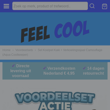
Home
›
Voordeelsets
›
Set Koelpet Kaki + Verkoelingssjaal Camouflage
(Aqua Coolkeeper)
✓
Directe
✓
✓
Verzendkosten
14 dagen
levering uit
Nederland € 4,95
retourrecht
voorraad