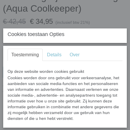
(Aqua Coolkeeper)
€ 42,45
€ 34,95
(inclusief btw 21%)
✓
Op voorraad
Cookies toestaan Opties
Aantal
Toestemming
Details
Over
Op deze website worden cookies gebruikt
In winkelwagen
Cookies worden door ons gebruikt voor verkeersanalyse, het
aanbieden van sociale media-functies en het personaliseren
Voordeelset bestaande uit een Koelpet Kaki en een
van informatie en advertenties. Daarnaast verlenen we onze
Verkoelingssjaal Camouflage.
sociale media-, advertentie- en analysepartners toegang tot
informatie over hoe u onze site gebruikt. Zij kunnen deze
Meer informatie over deze artikelen kun je vinden door te
informatie gebruiken in combinatie met andere gegevens die
klikken op de producttitels hieronder:
zij mogelijk hebben verzameld door uw gebruik van hun
Koelpet Kaki (Aqua Coolkeeper)
en
Verkoelingssjaal
diensten of die u hen hebt verstrekt.
Camouflage (Aqua Coolkeeper)