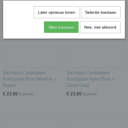
Ook interessant
Later opnieuw tonen
Selectie toestaan
Alles toestaan
Nee, niet akkoord
Set Aqua Coolkeeper
Set Aqua Coolkeeper
Koelsjaals Blue Western +
Koelsjaals Navy Blue +
Roses
Silver Grey
€ 23,90
€ 23,90
€ 28,90
€ 28,90