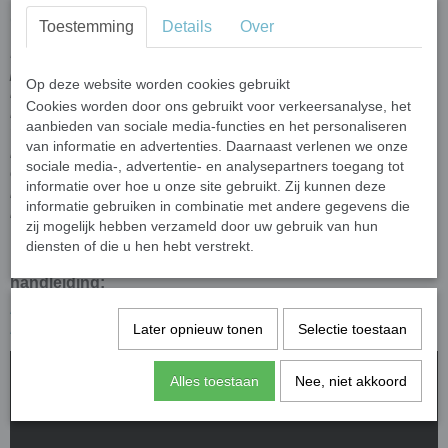
Cooling Scarf Cool Blue
and
Cooling Scarf Black
Toestemming
Details
Over
Lees voor het eerste gebruik van uw Aqua Coolkeeper
product de handleiding hieronder helemaal door en laat uw
Op deze website worden cookies gebruikt
koelproduct vooral niet te dik worden
(zie laadlabel
Cookies worden door ons gebruikt voor verkeersanalyse, het
binnenzijde koelsjaal)
! Tip: om je Aqua Coolkeeper
aanbieden van sociale media-functies en het personaliseren
verkoelingssjaal sneller te laten drogen kun je hem op een
van informatie en advertenties. Daarnaast verlenen we onze
handdoek laten leggen. Dit is ook heel goed tegen
sociale media-, advertentie- en analysepartners toegang tot
overbelading, omdat dan het overtollige water uit de
informatie over hoe u onze site gebruikt. Zij kunnen deze
koelsjaal in de handdoek trekt en niet meer in de
informatie gebruiken in combinatie met andere gegevens die
koelkristallen.
zij mogelijk hebben verzameld door uw gebruik van hun
diensten of die u hen hebt verstrekt.
Download hier de Aqua Coolkeeper koelsjaal
handleiding:
Aqua Coolkeeper koelsjaal handleiding NL
|
Hoe werkt
Aqua Coolkeeper?
Later opnieuw tonen
Selectie toestaan
Alles toestaan
Nee, niet akkoord