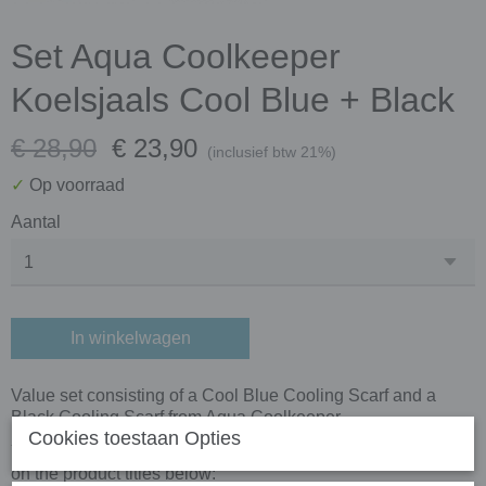
Set Aqua Coolkeeper
Koelsjaals Cool Blue + Black
€ 28,90
€ 23,90
(inclusief btw 21%)
✓
Op voorraad
Aantal
In winkelwagen
Value set consisting of a Cool Blue Cooling Scarf and a
Black Cooling Scarf from Aqua Coolkeeper.
Cookies toestaan Opties
You can find more information about these items by clicking
on the product titles below: