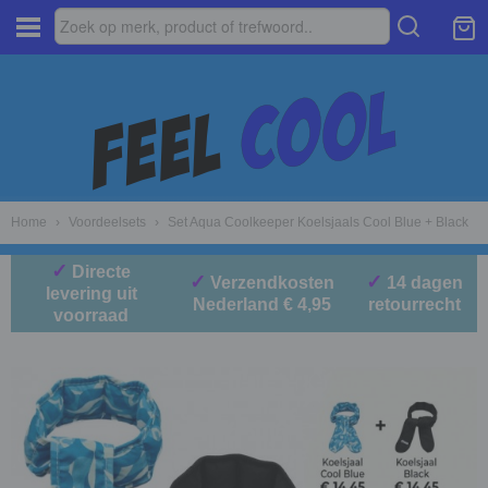
Home
›
Voordeelsets
›
Set Aqua Coolkeeper Koelsjaals Cool Blue + Black
✓
Directe
✓
✓
Verzendkosten
14 dagen
levering uit
Nederland € 4,95
retourrecht
voorraad