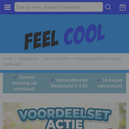
Home
›
Voordeelsets
›
Set Koelpet Pink + Verkoelingssjaal Roses (Aqua
Coolkeeper)
✓
Directe
✓
✓
Verzendkosten
14 dagen
levering uit
Nederland € 4,95
retourrecht
voorraad