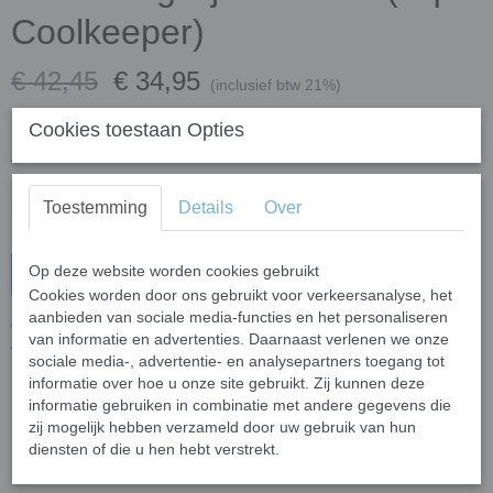
Coolkeeper)
€ 42,45
€ 34,95
(inclusief btw 21%)
✓
Op voorraad
Cookies toestaan Opties
Aantal
Toestemming
Details
Over
Op deze website worden cookies gebruikt
In winkelwagen
Cookies worden door ons gebruikt voor verkeersanalyse, het
aanbieden van sociale media-functies en het personaliseren
Voordeelset bestaande uit een Koelpet Pink en een
van informatie en advertenties. Daarnaast verlenen we onze
Verkoelingssjaal Roses.
sociale media-, advertentie- en analysepartners toegang tot
informatie over hoe u onze site gebruikt. Zij kunnen deze
Meer informatie over deze artikelen kun je vinden door te
informatie gebruiken in combinatie met andere gegevens die
klikken op de producttitels hieronder:
zij mogelijk hebben verzameld door uw gebruik van hun
Koelpet Pink (Aqua Coolkeeper)
en
Verkoelingssjaal Roses
diensten of die u hen hebt verstrekt.
(Aqua Coolkeeper)