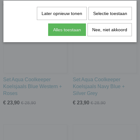
Ook interessant
Later opnieuw tonen
Selectie toestaan
Alles toestaan
Nee, niet akkoord
Set Aqua Coolkeeper
Set Aqua Coolkeeper
Koelsjaals Blue Western +
Koelsjaals Navy Blue +
Roses
Silver Grey
€ 23,90
€ 23,90
€ 28,90
€ 28,90