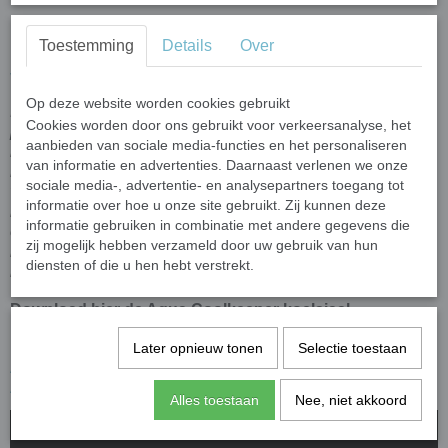
Meer informatie over deze artikelen kun je vinden door te
Toestemming
Details
Over
klikken op de producttitels hieronder:
Verkoelingssjaal Silver Grey
en
Verkoelingssjaal Roses
Op deze website worden cookies gebruikt
Lees voor het eerste gebruik van uw Aqua Coolkeeper
Cookies worden door ons gebruikt voor verkeersanalyse, het
product de handleiding hieronder helemaal door en laat uw
aanbieden van sociale media-functies en het personaliseren
koelproduct vooral niet te dik worden
(zie laadlabel
van informatie en advertenties. Daarnaast verlenen we onze
binnenzijde koelsjaal)
! Tip: om je Aqua Coolkeeper
sociale media-, advertentie- en analysepartners toegang tot
verkoelingssjaal sneller te laten drogen kun je hem op een
informatie over hoe u onze site gebruikt. Zij kunnen deze
handdoek laten leggen. Dit is ook heel goed tegen
informatie gebruiken in combinatie met andere gegevens die
overbelading, omdat dan het overtollige water uit de
zij mogelijk hebben verzameld door uw gebruik van hun
koelsjaal in de handdoek trekt en niet meer in de
diensten of die u hen hebt verstrekt.
koelkristallen.
Download hier de Aqua Coolkeeper koelsjaal
handleiding:
Later opnieuw tonen
Selectie toestaan
Aqua Coolkeeper koelsjaal handleiding NL
|
Hoe werkt
Aqua Coolkeeper?
Alles toestaan
Nee, niet akkoord