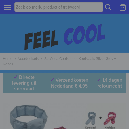
Home
›
Voordeelsets
›
Set Aqua Coolkeeper Koelsjaals Silver Grey +
Roses
✓
Directe
✓
✓
Verzendkosten
14 dagen
levering uit
Nederland € 4,95
retourrecht
voorraad