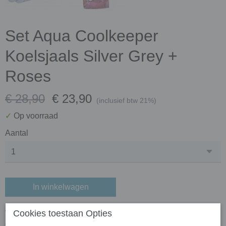
Set Aqua Coolkeeper
Koelsjaals Silver Grey +
Roses
€ 28,90
€ 23,90
(inclusief btw 21%)
✓
Op voorraad
Aantal
In winkelwagen
Cookies toestaan Opties
Voordeelset bestaande uit een Verkoelingssjaal Silver Grey
en een Verkoelingssjaal Roses van Aqua Coolkeeper.