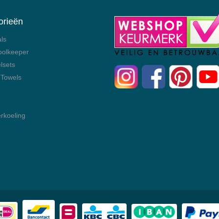
orieën
als
oolkeeper
lsets
 Towels
rkoeling