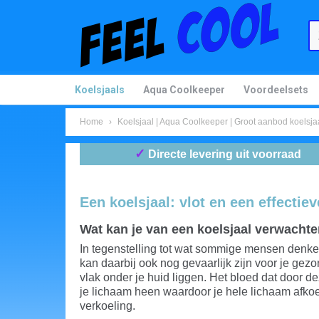
Koelsjaals
Aqua Coolkeeper
Voordeelsets
Home
›
Koelsjaal | Aqua Coolkeeper | Groot aanbod koelsja
✓
Directe levering uit voorraad
Een koelsjaal: vlot en een effectie
Wat kan je van een koelsjaal verwachte
In tegenstelling tot wat sommige mensen denken 
kan daarbij ook nog gevaarlijk zijn voor je gezo
vlak onder je huid liggen. Het bloed dat door d
je lichaam heen waardoor je hele lichaam afkoel
verkoeling.