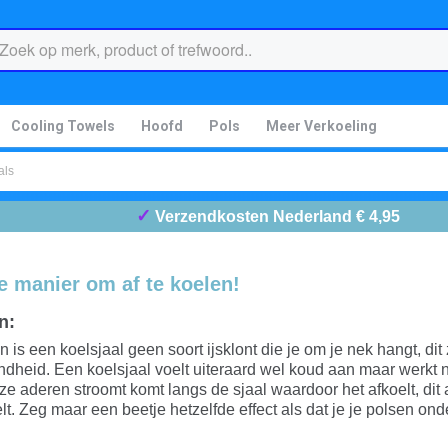
Cooling Towels
Hoofd
Pols
Meer Verkoeling
als
✓
Verzendkosten Nederland € 4,95
ve manier om af te koelen!
n:
is een koelsjaal geen soort ijsklont die je om je nek hangt, di
ndheid. Een koelsjaal voelt uiteraard wel koud aan maar werkt n
eze aderen stroomt komt langs de sjaal waardoor het afkoelt, di
t. Zeg maar een beetje hetzelfde effect als dat je je polsen on