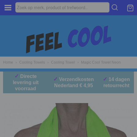
Home
›
Cooling Towels
›
Cooling Towel
›
Magic Cool Towel Neon
✓
Directe
✓
✓
Verzendkosten
14 dagen
levering uit
Nederland € 4,95
retourrecht
voorraad