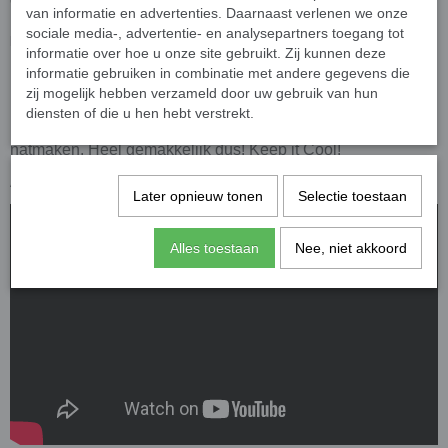
van informatie en advertenties. Daarnaast verlenen we onze
sociale media-, advertentie- en analysepartners toegang tot
De cooling towel gebruiksklaar maken:
informatie over hoe u onze site gebruikt. Zij kunnen deze
De cooling towel is in een handomdraai klaar, alleen
informatie gebruiken in combinatie met andere gegevens die
natmaken in koud water (circa 20 seconden), uitwringen,
zij mogelijk hebben verzameld door uw gebruik van hun
uitschudden en gelijk een lekkere koele temperatuur om je
diensten of die u hen hebt verstrekt.
nek. Voelt hij niet meer koel aan, gewoon weer opnieuw
natmaken. Heel gemakkelijk dus! Keep it Cool!
Afmeting circa: 85 x 30 cm.
Later opnieuw tonen
Selectie toestaan
Alles toestaan
Nee, niet akkoord