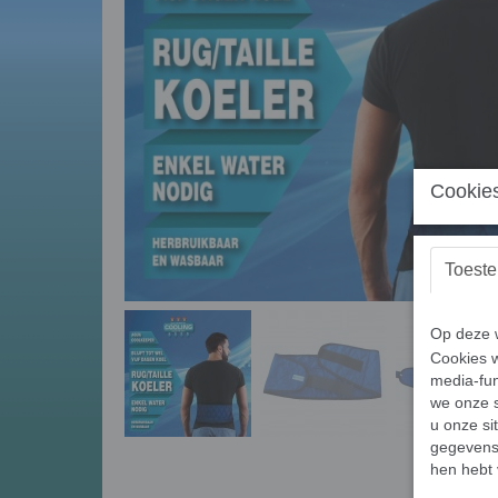
Cookies
Toest
Op deze w
Cookies w
media-fun
we onze s
u onze si
gegevens 
hen hebt 