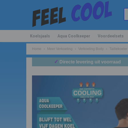
Koelsjaals
Aqua Coolkeeper
Voordeelsets
Home
›
Meer Verkoeling
›
Verkoeling Body
›
Taillekoeler
✓
Directe levering uit voorraad