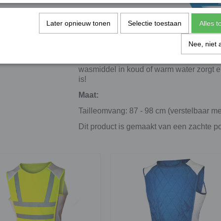
Later opnieuw tonen
Selectie toestaan
Alles 
Wasbaar en herbruikbaar
Nee, niet 
Je kunt de taillekoeler steeds opnieuw 
wasmiddel in koud of warm water zorgt er
is!
Maat:
Tailleomvang: 87 - 98 cm (verstelbaar met
Dit product is gemaakt van een zachte pol