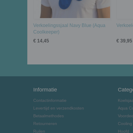
Verkoelingssjaal Navy Blue (Aqua
Verkoel
Coolkeeper)
€ 14,45
€ 39,95
Informatie
Categ
Contactinformatie
Koelsja
Levertijd en verzendkosten
Aqua C
Betaalmethodes
Voordee
Retourneren
Cooling
Ruilen
Hoofd