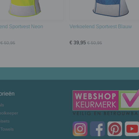
end Sportvest Neon
Verkoelend Sportvest Blauw
€ 39,95
€ 50,95
€ 50,95
orieën
als
oolkeeper
lsets
 Towels