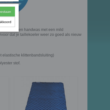
toestaan
akkoord
gebruiken. Een handwas met een mild
voor dat je taillekoeler weer zo goed als nieuw
 elastische klittenbandsluiting)
yester stof.