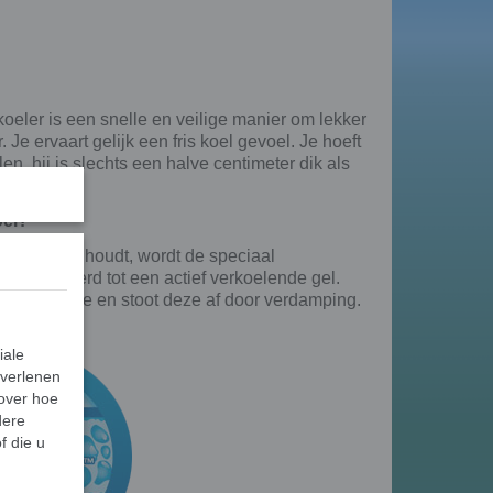
oeler is een snelle en veilige manier om lekker
 Je ervaart gelijk een fris koel gevoel. Je hoeft
len, hij is slechts een halve centimeter dik als
oel?
n koud water houdt, wordt de speciaal
geactiveerd tot een actief verkoelende gel.
haamswarmte en stoot deze af door verdamping.
lijk.
iale
 verlenen
 over hoe
dere
f die u