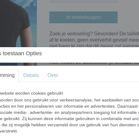
In winkelwagen
Zoek je verkoeling? Gevonden! De taillek
af te koelen, geen oververhit gevoel meer.
niet bang te zijn dat dit zwaar zal aanvoe
hij geladen is.
 toestaan Opties
Hoe houdt de taillekoeler je lichaam k
Als je de taillekoeler slechts 1 minuut i
emming
Details
Over
ontwikkelde HydroQuartz™ in het product 
Deze verkoelende gel absorbeert je lic
Zo is directe en continue verkoeling moge
ebsite worden cookies gebruikt
orden door ons gebruikt voor verkeersanalyse, het aanbieden van soc
cties en het personaliseren van informatie en advertenties. Daarnaast
ociale media-, advertentie- en analysepartners toegang tot informatie
te gebruikt. Zij kunnen deze informatie gebruiken in combinatie met an
die zij mogelijk hebben verzameld door uw gebruik van hun diensten o
verstrekt.