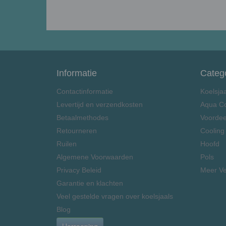
Informatie
Categ
Contactinformatie
Koelsja
Levertijd en verzendkosten
Aqua C
Betaalmethodes
Voordee
Retourneren
Cooling
Ruilen
Hoofd
Algemene Voorwaarden
Pols
Privacy Beleid
Meer Ve
Garantie en klachten
Veel gestelde vragen over koelsjaals
Blog
Herroeping