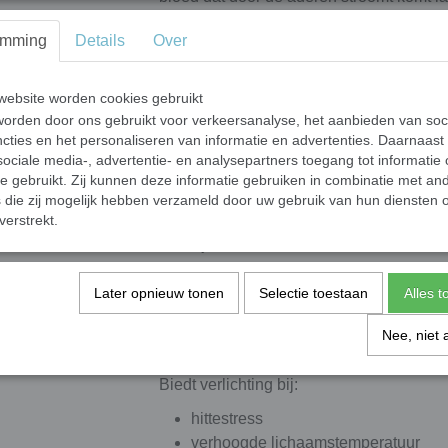
bloed af. Het verkoelde bloed stroomt w
lichaam afkoelt, hetzelfde effect als he
emming
Details
Over
voor snelle verkoeling!
Wasbaar en herbruikbaar
ebsite worden cookies gebruikt
orden door ons gebruikt voor verkeersanalyse, het aanbieden van soc
Je kunt de koelpolsband steeds opnieu
cties en het personaliseren van informatie en advertenties. Daarnaast
wasmiddel in koud of warm water zorgt e
ociale media-, advertentie- en analysepartners toegang tot informatie
nieuw is!
te gebruikt. Zij kunnen deze informatie gebruiken in combinatie met an
Leg je koelpolsband in koud water en bi
die zij mogelijk hebben verzameld door uw gebruik van hun diensten o
verkoeling bieden!
verstrekt.
Houd je lichaam koel:
bij warm weer
Later opnieuw tonen
Selectie toestaan
Alles 
tijdens sporten en werken
tijdens buitenactiviteiten
Nee, niet 
tijdens het reizen
Biedt verlichting bij:
hittestress
verhoogde lichaamstemperatuur