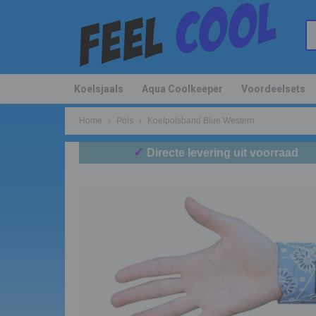
Koelsjaals
Aqua Coolkeeper
Voordeelsets
Home
›
Pols
›
Koelpolsband Blue Western
✓
Directe levering uit voorraad