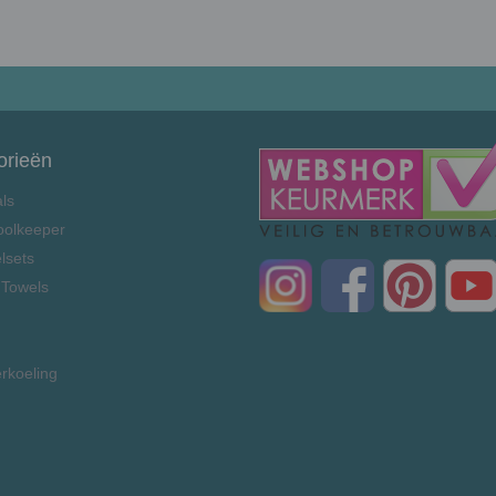
orieën
als
oolkeeper
lsets
 Towels
rkoeling