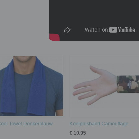
Cool Towel Donkerblauw
Koelpolsband Camouflage
€ 10,95