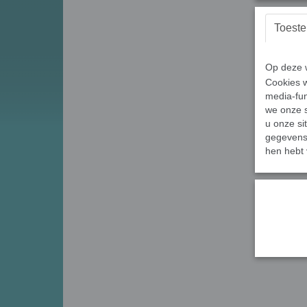
Toest
Op deze w
Cookies w
media-fun
we onze s
u onze si
gegevens 
hen hebt 