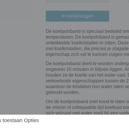
In winkelwagen
De koelpolsband is speciaal bedoeld om
temperaturen. De koelpolsband is gemaak
ontwikkelde koelkristallen in zitten. De
met koelkristallen, die precies je slaga
eigenschap zich vol te kunnen zuigen met
De koelpolsband dient te worden onderg
ongeveer 10 minuten in blijven liggen. Al
houden ze de koelte van het water vast.
verkoelende eigenschappen tussen de 2 
waardoor de kristallen hun water laten 
gebruikt worden.
Om de koelpolsband snel koud te laten w
de vriezer of onbepaalde tijd koelkast 
zich volzuigt met water voelt hij een uu
 toestaan Opties
De koelpolsband koelt de aderen die dic
bloed dat door de aderen stroomt komt l