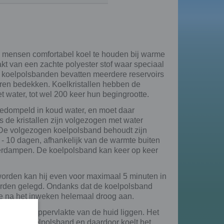
 mensen comfortabel koel te houden bij warme
t van een zachte polyester stof waar speciaal
ze koelpolsbanden bevatten meerdere reservoirs
deren bedekken. Koelkristallen hebben de
 water, tot wel 200 keer hun begingrootte.
edompeld in koud water, en moet daar
s de kristallen zijn volgezogen met water
 De volgezogen koelpolsband behoudt zijn
- 10 dagen, afhankelijk van de warmte buiten
verdampen. De koelpolsband kan keer op keer
orden kan hij even voor maximaal 5 minuten in
worden gelegd. Ondanks dat de koelpolsband
rtje na het inweken helemaal droog aan.
ht aan de oppervlakte van de huid liggen. Het
angs de koelpolsband en daardoor koelt het