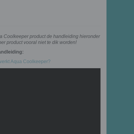
ua Coolkeeper product de handleiding hieronder
r product vooral niet te dik worden!
ndleiding:
werkt Aqua Coolkeeper?